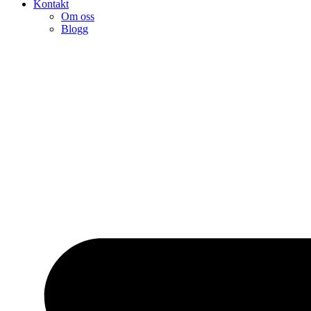
Kontakt
Om oss
Blogg